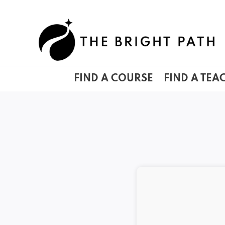
Skip
to
content
FIND A COURSE
FIND A TEA