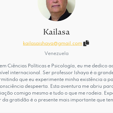
Kailasa
kailasaishaya@gmail.com
Venezuela
m Ciências Políticas e Psicología, eu me dedico 
ível internacional. Ser professor Ishaya é a gran
rmitindo que eu experimente minha existência a pa
consciência despeerta. Esta aventura me abriu par
liação comigo mesmo e tudo o que me rodeia. Ex
ir da gratidão é o presente mais importante que te