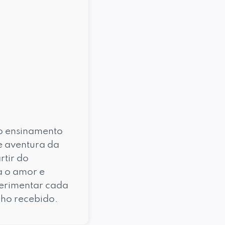
ao ensinamento
de aventura da
rtir do
a o amor e
perimentar cada
nho recebido.