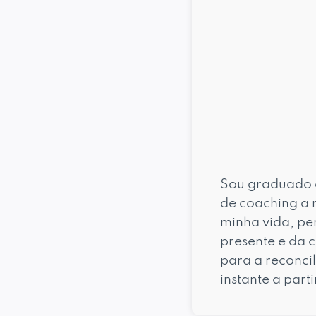
Sou graduado e
de coaching a n
minha vida, pe
presente e da 
para a reconci
instante a part