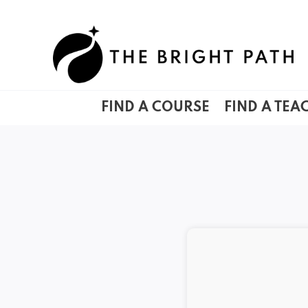
Skip
to
content
FIND A COURSE
FIND A TEA