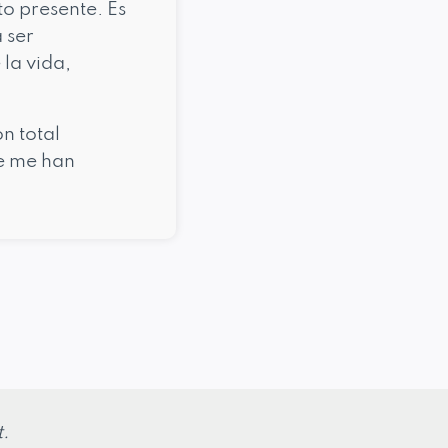
o presente. Es
 ser
 la vida,
n total
ue me han
t.