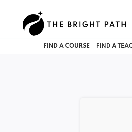
Skip
to
content
FIND A COURSE
FIND A TEA