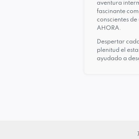
aventura inter
fascinante como
conscientes de 
AHORA.
Despertar cad
plenitud el est
ayudado a desc
T