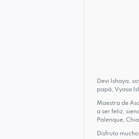
Devi Ishaya, so
papá, Vyasa Is
Maestra de As
a ser feliz, si
Palenque, Chia
Disfruto mucho 